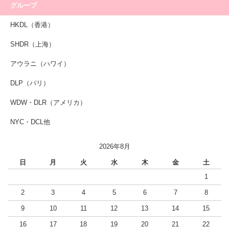
グループ
HKDL（香港）
SHDR（上海）
アウラニ（ハワイ）
DLP（パリ）
WDW・DLR（アメリカ）
NYC・DCL他
2026年8月
日
月
火
水
木
金
土
1
2
3
4
5
6
7
8
9
10
11
12
13
14
15
16
17
18
19
20
21
22