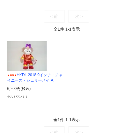
< 前
次 >
全
1
件
1
-
1
表示
HKDL 2018 9インチ・チャ
イニーズ・シェリーメイ A
6,200円(税込)
ラストワン！！
全
1
件
1
-
1
表示
< 前
次 >