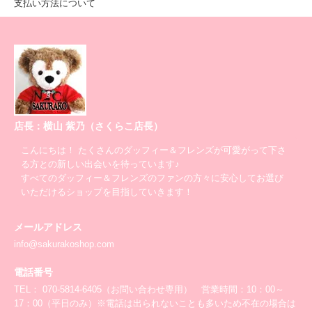
支払い方法について
店長：横山 紫乃（さくらこ店長）
こんにちは！ たくさんのダッフィー＆フレンズが可愛がって下さ
る方との新しい出会いを待っています♪
すべてのダッフィー＆フレンズのファンの方々に安心してお選び
いただけるショップを目指していきます！
メールアドレス
info@sakurakoshop.com
電話番号
TEL： 070-5814-6405（お問い合わせ専用） 営業時間：10：00～
17：00（平日のみ）※電話は出られないことも多いため不在の場合は