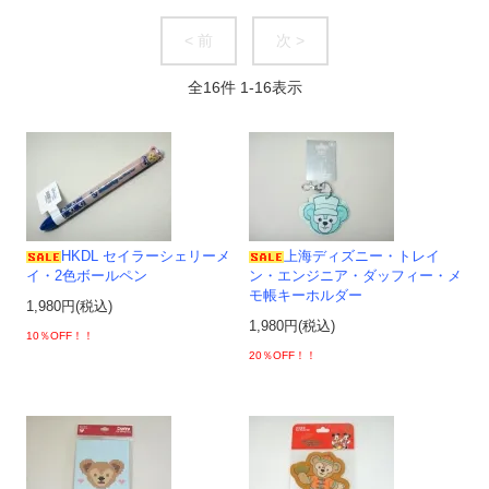
< 前
次 >
全
16
件
1
-
16
表示
HKDL セイラーシェリーメ
上海ディズニー・トレイ
イ・2色ボールペン
ン・エンジニア・ダッフィー・メ
モ帳キーホルダー
1,980円(税込)
1,980円(税込)
10％OFF！！
20％OFF！！