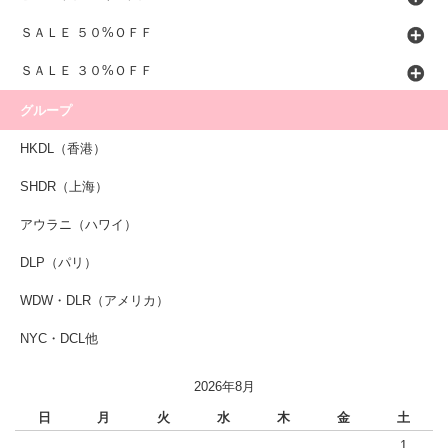
ＳＡＬＥ ５０%ＯＦＦ
ＳＡＬＥ ３０%ＯＦＦ
グループ
HKDL（香港）
SHDR（上海）
アウラニ（ハワイ）
DLP（パリ）
WDW・DLR（アメリカ）
NYC・DCL他
2026年8月
日
月
火
水
木
金
土
1