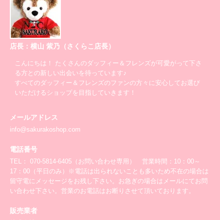
店長：横山 紫乃（さくらこ店長）
こんにちは！ たくさんのダッフィー＆フレンズが可愛がって下さ
る方との新しい出会いを待っています♪
すべてのダッフィー＆フレンズのファンの方々に安心してお選び
いただけるショップを目指していきます！
メールアドレス
info@sakurakoshop.com
電話番号
TEL： 070-5814-6405（お問い合わせ専用） 営業時間：10：00～
17：00（平日のみ）※電話は出られないことも多いため不在の場合は
留守電にメッセージをお残し下さい。お急ぎの場合はメールにてお問
い合わせ下さい。営業のお電話はお断りさせて頂いております。
販売業者