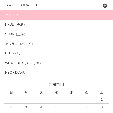
ＳＡＬＥ ３０%ＯＦＦ
グループ
HKDL（香港）
SHDR（上海）
アウラニ（ハワイ）
DLP（パリ）
WDW・DLR（アメリカ）
NYC・DCL他
2026年8月
日
月
火
水
木
金
土
1
2
3
4
5
6
7
8