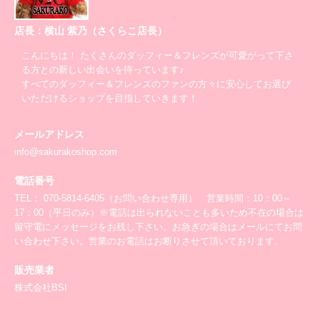
店長：横山 紫乃（さくらこ店長）
こんにちは！ たくさんのダッフィー＆フレンズが可愛がって下さ
る方との新しい出会いを待っています♪
すべてのダッフィー＆フレンズのファンの方々に安心してお選び
いただけるショップを目指していきます！
メールアドレス
info@sakurakoshop.com
電話番号
TEL： 070-5814-6405（お問い合わせ専用） 営業時間：10：00～
17：00（平日のみ）※電話は出られないことも多いため不在の場合は
留守電にメッセージをお残し下さい。お急ぎの場合はメールにてお問
い合わせ下さい。営業のお電話はお断りさせて頂いております。
販売業者
株式会社BSI