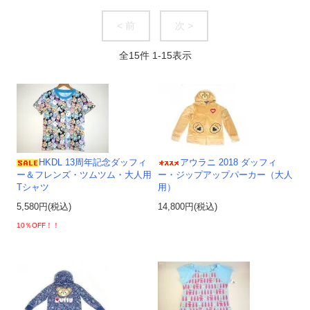
< 前
次 >
全
15
件
1
-
15
表示
HKDL 13周年記念ダッフィ
アウラニ 2018 ダッフィ
ー＆フレンズ・ツムツム・大人用
ー・ジップアップパーカー（大人
Tシャツ
用）
5,580円(税込)
14,800円(税込)
10％OFF！！