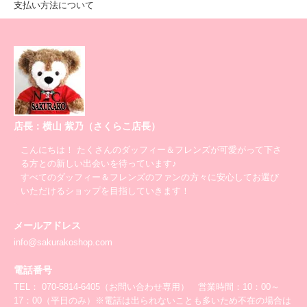
支払い方法について
店長：横山 紫乃（さくらこ店長）
こんにちは！ たくさんのダッフィー＆フレンズが可愛がって下さ
る方との新しい出会いを待っています♪
すべてのダッフィー＆フレンズのファンの方々に安心してお選び
いただけるショップを目指していきます！
メールアドレス
info@sakurakoshop.com
電話番号
TEL： 070-5814-6405（お問い合わせ専用） 営業時間：10：00～
17：00（平日のみ）※電話は出られないことも多いため不在の場合は