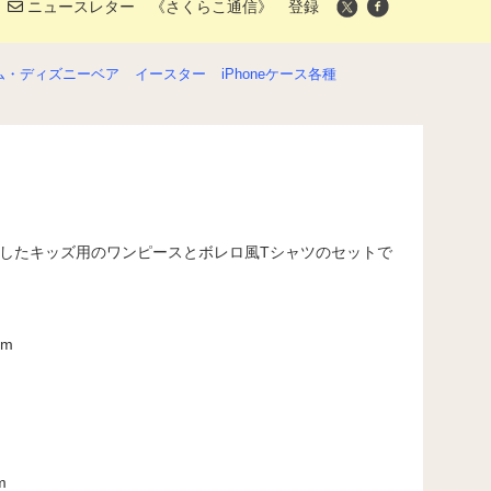
ニュースレター 《さくらこ通信》 登録
ム・ディズニーベア
イースター
iPhoneケース各種
れましたキッズ用のワンピースとボレロ風Tシャツのセットで
m
m