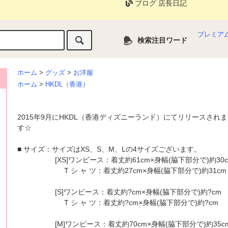
ブログ 店長日記
プレミア
検索注目ワード
ホーム
>
グッズ
>
お洋服
ホーム
>
HKDL（香港）
2015年9月にHKDL（香港ディズニーランド）にてリリースさ
す☆
■ サイズ：サイズはXS、S、M、Lの4サイズございます。
[XS]ワンピース：着丈約61cm×身幅(脇下部分で)約30c
T シ ャ ツ：着丈約27cm×身幅(脇下部分で)約31cm
[S]ワンピース：着丈約?cm×身幅(脇下部分で)約?cm
T シ ャ ツ：着丈約?cm×身幅(脇下部分で)約?cm
[M]ワンピース：着丈約70cm×身幅(脇下部分で)約35c