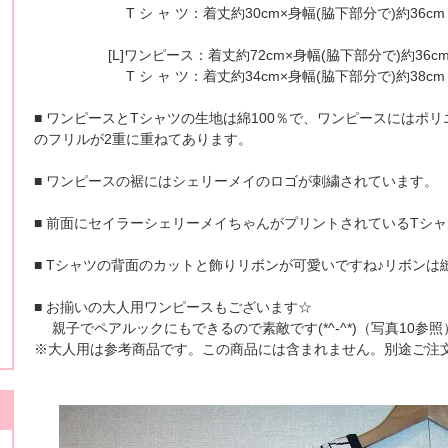
T シ ャ ツ：着丈約30cm×身幅(脇下部分で)約36cm
[L]ワンピース：着丈約72cm×身幅(脇下部分で)約36c
T シ ャ ツ：着丈約34cm×身幅(脇下部分で)約38cm
■ ワンピースとTシャツの生地は綿100％で、ワンピースにはポ
のフリルが2重に重ねてあります。
■ ワンピースの裾にはシェリーメイのロゴが刺繍されています。
■ 前面にセイラーシェリーメイちゃんがプリントされているTシ
■ Tシャツの背面のカットと飾りリボンが可愛いですね♪リボンは
■ お揃いの大人用ワンピースもございます☆
親子でペアルックにもできるので素敵です(*^-^*)（写真10参照
※大人用は参考商品です。この商品には含まれません。別途ご注