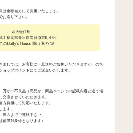
料は全額当方にて負担いたします。
でお送り下さい。
--- 返送先住所 ---
0801 福岡県春日市春日原東町4-66
のDuffy's House 横山 紫乃 宛
きましては、お客様に一旦送料ご負担いただきますが、のち
ショップポイントにてご返金いたします。
、万が一不良品（商品が、商品ページでの記載内容と違う場
に交換させていただきます。
当方負担にて対応いたします。
します。
、当方までご連絡下さい。
は補償対象外となります）