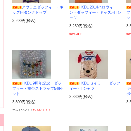
アウラニダッフィー・キ
HKDL 2014ハロウィー
ッズ用タンクトップ
ン・ダッフィー・キッズ用Tシ
フ
ャツ
ッ
3,200円(税込)
3,250円(税込)
3,
50％OFF！！
50
HKDL 9周年記念・ダッ
HKDL セイラー・ダッフ
フィー・携帯ストラップ5個セ
ィー・Tシャツ
キ
ット
ボ
3,330円(税込)
3,300円(税込)
3,
ラストワン！！
50％OFF！！