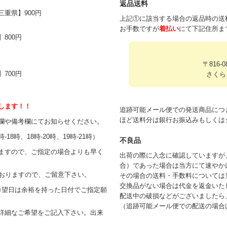
返品送料
重県】900円
上記①に該当する場合の返品時の送
お手数ですが
着払い
にて下記住所ま
800円
〒816-
700円
さくらこ
たします！！
追跡可能メール便での発送商品につ
ほど送料分は銀行お振込みもしくは
欄や備考欄にてお知らせください。
18時、18時-20時、19時-21時）
不良品
ますので、ご指定の場合よりも早く
出荷の際に入念に確認していますが
合）であった場合は当方にて速やか
ておりますので、ご留意下さい。
その場合の送料・手数料については
交換品がない場合は代金を返金いた
希望日は余裕を持った日付でご指定願
配送中の破損などがございましたら
（追跡可能メール便での配送の場合
詳細なご希望をご記入下さい。出来