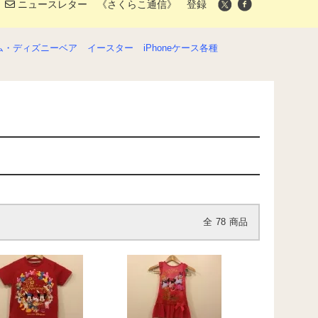
ニュースレター 《さくらこ通信》 登録
ム・ディズニーベア
イースター
iPhoneケース各種
全
78
商品