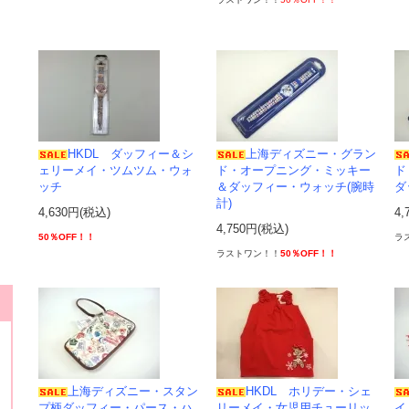
HKDL ダッフィー＆シ
上海ディズニー・グラン
ェリーメイ・ツムツム・ウォ
ド・オープニング・ミッキー
ド
ッチ
＆ダッフィー・ウォッチ(腕時
ダ
計)
4,630円(税込)
4,
4,750円(税込)
50％OFF！！
ラ
ラストワン！！
50％OFF！！
上海ディズニー・スタン
HKDL ホリデー・シェ
プ柄ダッフィー・パース・ハ
リーメイ・女児用チューリッ
イ