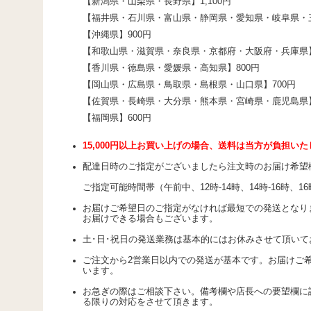
【新潟県・山梨県・長野県】1,100円
【福井県・石川県・富山県・静岡県・愛知県・岐阜県・三
【沖縄県】900円
【和歌山県・滋賀県・奈良県・京都府・大阪府・兵庫県】
【香川県・徳島県・愛媛県・高知県】800円
【岡山県・広島県・鳥取県・島根県・山口県】700円
【佐賀県・長崎県・大分県・熊本県・宮崎県・鹿児島県】
【福岡県】600円
15,000円以上お買い上げの場合、送料は当方が負担い
配達日時のご指定がございましたら注文時のお届け希望
ご指定可能時間帯（午前中、12時-14時、14時-16時、16時-
お届けご希望日のご指定がなければ最短での発送となり
お届けできる場合もございます。
土･日･祝日の発送業務は基本的にはお休みさせて頂い
ご注文から2営業日以内での発送が基本です。お届けご
います。
お急ぎの際はご相談下さい。備考欄や店長への要望欄に
る限りの対応をさせて頂きます。