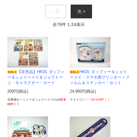
< 前
次 >
全
78
件
1
-
24
表示
【非売品】HKDL ダッフィ
HKDL ダッフィー＆シェリ
ー＆シェリーメイ＆ジェラトー
ーメイ・スマホ用プリンター＋フ
ニ・キャラクター・カード
ィルム＆ステッカー・セット
200円(税込)
24,900円(税込)
在庫僅か！ミニー＆シェリーメイのみ
50％
ラストワン！！
50％OFF！！
OFF！！