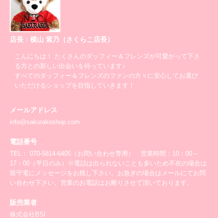
店長：横山 紫乃（さくらこ店長）
こんにちは！ たくさんのダッフィー＆フレンズが可愛がって下さ
る方との新しい出会いを待っています♪
すべてのダッフィー＆フレンズのファンの方々に安心してお選び
いただけるショップを目指していきます！
メールアドレス
info@sakurakoshop.com
電話番号
TEL： 070-5814-6405（お問い合わせ専用） 営業時間：10：00～
17：00（平日のみ）※電話は出られないことも多いため不在の場合は
留守電にメッセージをお残し下さい。お急ぎの場合はメールにてお問
い合わせ下さい。営業のお電話はお断りさせて頂いております。
販売業者
株式会社BSI