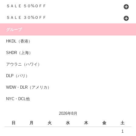
ＳＡＬＥ ５０%ＯＦＦ
ＳＡＬＥ ３０%ＯＦＦ
グループ
HKDL（香港）
SHDR（上海）
アウラニ（ハワイ）
DLP（パリ）
WDW・DLR（アメリカ）
NYC・DCL他
2026年8月
日
月
火
水
木
金
土
1