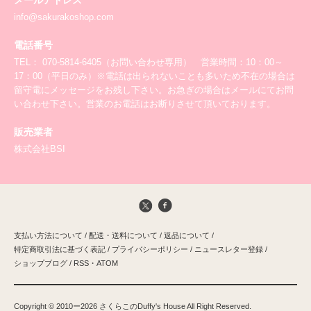
info@sakurakoshop.com
電話番号
TEL： 070-5814-6405（お問い合わせ専用） 営業時間：10：00～
17：00（平日のみ）※電話は出られないことも多いため不在の場合は
留守電にメッセージをお残し下さい。お急ぎの場合はメールにてお問
い合わせ下さい。営業のお電話はお断りさせて頂いております。
販売業者
株式会社BSI
支払い方法について
/
配送・送料について
/
返品について
/
特定商取引法に基づく表記
/
プライバシーポリシー
/
ニュースレター登録
/
ショップブログ
/
RSS
・
ATOM
Copyright ©️ 2010ー2026 さくらこのDuffy's House All Right Reserved.