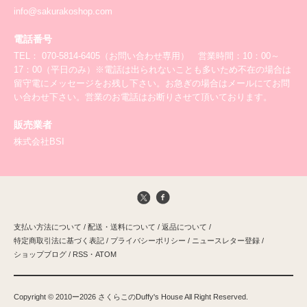
info@sakurakoshop.com
電話番号
TEL： 070-5814-6405（お問い合わせ専用） 営業時間：10：00～
17：00（平日のみ）※電話は出られないことも多いため不在の場合は
留守電にメッセージをお残し下さい。お急ぎの場合はメールにてお問
い合わせ下さい。営業のお電話はお断りさせて頂いております。
販売業者
株式会社BSI
支払い方法について
/
配送・送料について
/
返品について
/
特定商取引法に基づく表記
/
プライバシーポリシー
/
ニュースレター登録
/
ショップブログ
/
RSS
・
ATOM
Copyright ©️ 2010ー2026 さくらこのDuffy's House All Right Reserved.