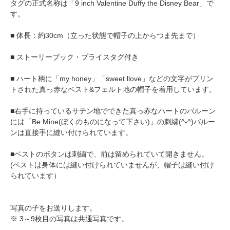
タグの正式名称は「9 inch Valentine Duffy the Disney Bear」で
す。
■ 体長：約30cm（立った状態で帽子の上からつま先まで）
■ ストーリーブック・プライスタグ付き
■ ハート柄に「my honey」「sweet llove」などの文字がプリン
トされた真っ赤なベスト&フェルト地の帽子を着用しています。
■右手に持っているサテン地でできた真っ赤なハートのバルーン
には「Be Mine(ぼくのものになって下さい)」の刺繍(^-^)バルー
ンは直接手に縫い付けられています。
■ベストのボタンは刺繍で、前は留められていて開きません。
(ベストは身体には縫い付けられていませんが、帽子は縫い付け
られています）
写真の子をお送りします。
※ 3～9枚目の写真は共通写真です。