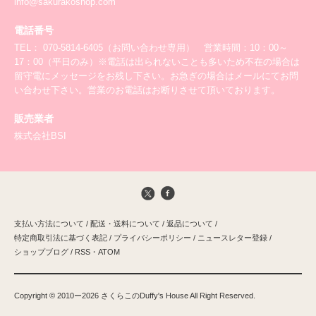
info@sakurakoshop.com
電話番号
TEL： 070-5814-6405（お問い合わせ専用） 営業時間：10：00～
17：00（平日のみ）※電話は出られないことも多いため不在の場合は
留守電にメッセージをお残し下さい。お急ぎの場合はメールにてお問
い合わせ下さい。営業のお電話はお断りさせて頂いております。
販売業者
株式会社BSI
支払い方法について
/
配送・送料について
/
返品について
/
特定商取引法に基づく表記
/
プライバシーポリシー
/
ニュースレター登録
/
ショップブログ
/
RSS
・
ATOM
Copyright ©️ 2010ー2026 さくらこのDuffy's House All Right Reserved.