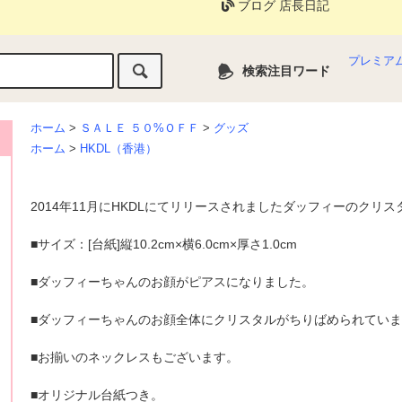
ブログ 店長日記
プレミア
検索注目ワード
ホーム
>
ＳＡＬＥ ５０%ＯＦＦ
>
グッズ
ホーム
>
HKDL（香港）
2014年11月にHKDLにてリリースされましたダッフィーのクリ
■サイズ：[台紙]縦10.2cm×横6.0cm×厚さ1.0cm
■ダッフィーちゃんのお顔がピアスになりました。
■ダッフィーちゃんのお顔全体にクリスタルがちりばめられてい
■お揃いのネックレスもございます。
■オリジナル台紙つき。