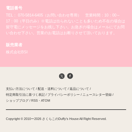
電話番号
TEL： 070-5814-6405（お問い合わせ専用） 営業時間：10：00～
17：00（平日のみ）※電話は出られないことも多いため不在の場合は
留守電にメッセージをお残し下さい。お急ぎの場合はメールにてお問
い合わせ下さい。営業のお電話はお断りさせて頂いております。
販売業者
株式会社BSI
支払い方法について
/
配送・送料について
/
返品について
/
特定商取引法に基づく表記
/
プライバシーポリシー
/
ニュースレター登録
/
ショップブログ
/
RSS
・
ATOM
Copyright ©️ 2010ー2026 さくらこのDuffy's House All Right Reserved.