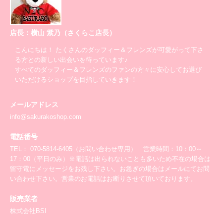
店長：横山 紫乃（さくらこ店長）
こんにちは！ たくさんのダッフィー＆フレンズが可愛がって下さ
る方との新しい出会いを待っています♪
すべてのダッフィー＆フレンズのファンの方々に安心してお選び
いただけるショップを目指していきます！
メールアドレス
info@sakurakoshop.com
電話番号
TEL： 070-5814-6405（お問い合わせ専用） 営業時間：10：00～
17：00（平日のみ）※電話は出られないことも多いため不在の場合は
留守電にメッセージをお残し下さい。お急ぎの場合はメールにてお問
い合わせ下さい。営業のお電話はお断りさせて頂いております。
販売業者
株式会社BSI