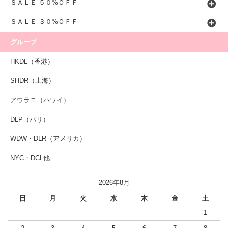
ＳＡＬＥ ５０%ＯＦＦ
ＳＡＬＥ ３０%ＯＦＦ
グループ
HKDL（香港）
SHDR（上海）
アウラニ（ハワイ）
DLP（パリ）
WDW・DLR（アメリカ）
NYC・DCL他
2026年8月
日
月
火
水
木
金
土
1