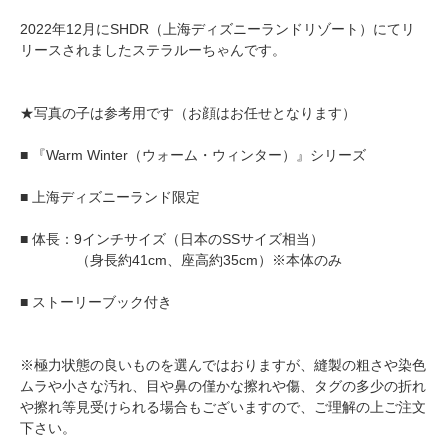
2022年12月にSHDR（上海ディズニーランドリゾート）にてリ
リースされましたステラルーちゃんです。
★写真の子は参考用です（お顔はお任せとなります）
■ 『Warm Winter（ウォーム・ウィンター）』シリーズ
■ 上海ディズニーランド限定
■ 体長：9インチサイズ（日本のSSサイズ相当）
（身長約41cm、座高約35cm）※本体のみ
■ ストーリーブック付き
※極力状態の良いものを選んではおりますが、縫製の粗さや染色
ムラや小さな汚れ、目や鼻の僅かな擦れや傷、タグの多少の折れ
や擦れ等見受けられる場合もございますので、ご理解の上ご注文
下さい。