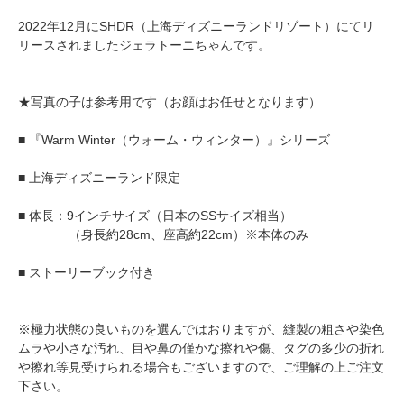
2022年12月にSHDR（上海ディズニーランドリゾート）にてリ
リースされましたジェラトーニちゃんです。
★写真の子は参考用です（お顔はお任せとなります）
■ 『Warm Winter（ウォーム・ウィンター）』シリーズ
■ 上海ディズニーランド限定
■ 体長：9インチサイズ（日本のSSサイズ相当）
（身長約28cm、座高約22cm）※本体のみ
■ ストーリーブック付き
※極力状態の良いものを選んではおりますが、縫製の粗さや染色
ムラや小さな汚れ、目や鼻の僅かな擦れや傷、タグの多少の折れ
や擦れ等見受けられる場合もございますので、ご理解の上ご注文
下さい。