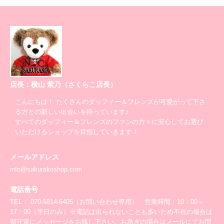
店長：横山 紫乃（さくらこ店長）
こんにちは！ たくさんのダッフィー＆フレンズが可愛がって下さ
る方との新しい出会いを待っています♪
すべてのダッフィー＆フレンズのファンの方々に安心してお選び
いただけるショップを目指していきます！
メールアドレス
info@sakurakoshop.com
電話番号
TEL： 070-5814-6405（お問い合わせ専用） 営業時間：10：00～
17：00（平日のみ）※電話は出られないことも多いため不在の場合は
留守電にメッセージをお残し下さい。お急ぎの場合はメールにてお問