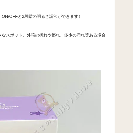
N/OFFと2段階の明るさ調節ができます）
さなスポット、外箱の折れや擦れ、多少の汚れ等ある場合
。