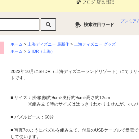
ブログ 店長日記
プレミア
検索注目ワード
ホーム
>
上海ディズニー 最新作
>
上海ディズニー グッズ
ホーム
>
SHDR（上海）
2022年10月にSHDR（上海ディズニーランドリゾート）にて
トです。
■ サイズ：[外箱]横約9cm×奥行約9cm×高さ約12cm
※組み立て時のサイズははっきりわかりませんが、小ぶり
■ パズルピース：60片
■ 写真7のようにパズルを組み立て、付属のUSBケーブルで受
して使います。