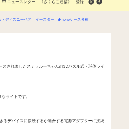
ニュースレター 《さくらこ通信》 登録
ム・ディズニーベア
イースター
iPhoneケース各種
リリースされましたステラルーちゃんの3Dパズル式・球体ライ
なライトです。
電できるデバイスに接続するか適合する電源アダプターに接続