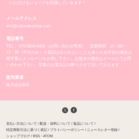
いただけるショップを目指していきます！
メールアドレス
info@sakurakoshop.com
電話番号
TEL： 070-5814-6405（お問い合わせ専用） 営業時間：10：00～
17：00（平日のみ）※電話は出られないことも多いため不在の場合は
留守電にメッセージをお残し下さい。お急ぎの場合はメールにてお問
い合わせ下さい。営業のお電話はお断りさせて頂いております。
販売業者
株式会社BSI
支払い方法について
/
配送・送料について
/
返品について
/
特定商取引法に基づく表記
/
プライバシーポリシー
/
ニュースレター登録
/
ショップブログ
/
RSS
・
ATOM