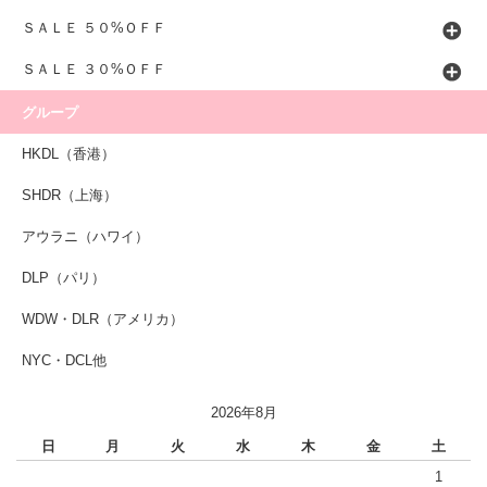
ＳＡＬＥ ５０%ＯＦＦ
ＳＡＬＥ ３０%ＯＦＦ
グループ
HKDL（香港）
SHDR（上海）
アウラニ（ハワイ）
DLP（パリ）
WDW・DLR（アメリカ）
NYC・DCL他
2026年8月
日
月
火
水
木
金
土
1