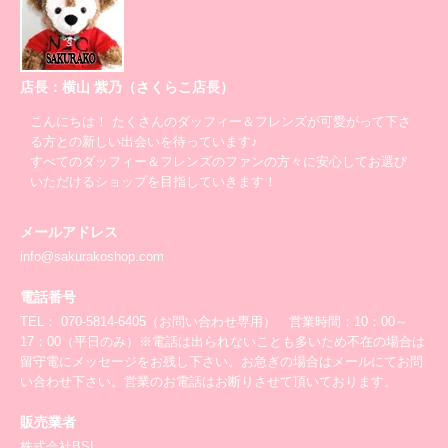
店長：横山 紫乃（さくらこ店長）
こんにちは！ たくさんのダッフィー＆フレンズが可愛がって下さ
る方との新しい出会いを待っています♪
すべてのダッフィー＆フレンズのファンの方々に安心してお選び
いただけるショップを目指していきます！
メールアドレス
info@sakurakoshop.com
電話番号
TEL： 070-5814-6405（お問い合わせ専用） 営業時間：10：00～
17：00（平日のみ）※電話は出られないことも多いため不在の場合は
留守電にメッセージをお残し下さい。お急ぎの場合はメールにてお問
い合わせ下さい。営業のお電話はお断りさせて頂いております。
販売業者
株式会社BSI