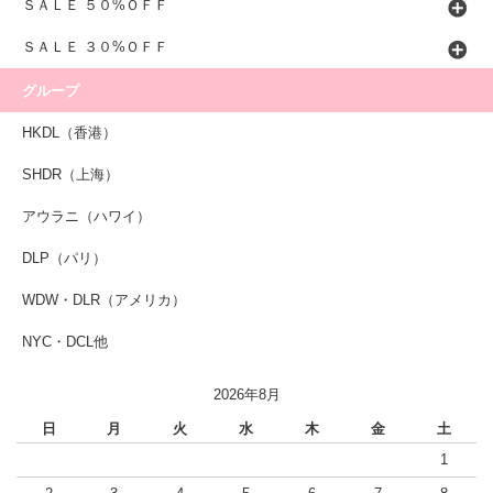
ＳＡＬＥ ５０%ＯＦＦ
ＳＡＬＥ ３０%ＯＦＦ
グループ
HKDL（香港）
SHDR（上海）
アウラニ（ハワイ）
DLP（パリ）
WDW・DLR（アメリカ）
NYC・DCL他
2026年8月
日
月
火
水
木
金
土
1