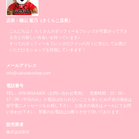
店長：横山 紫乃（さくらこ店長）
こんにちは！ たくさんのダッフィー＆フレンズが可愛がって下さ
る方との新しい出会いを待っています♪
すべてのダッフィー＆フレンズのファンの方々に安心してお選び
いただけるショップを目指していきます！
メールアドレス
info@sakurakoshop.com
電話番号
TEL： 070-5814-6405（お問い合わせ専用） 営業時間：10：00～
17：00（平日のみ）※電話は出られないことも多いため不在の場合は
留守電にメッセージをお残し下さい。お急ぎの場合はメールにてお問
い合わせ下さい。営業のお電話はお断りさせて頂いております。
販売業者
株式会社BSI