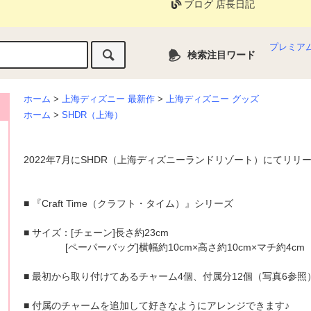
ブログ 店長日記
プレミア
検索注目ワード
ホーム
>
上海ディズニー 最新作
>
上海ディズニー グッズ
ホーム
>
SHDR（上海）
2022年7月にSHDR（上海ディズニーランドリゾート）にてリ
■ 『Craft Time（クラフト・タイム）』シリーズ
■ サイズ：[チェーン]長さ約23cm
[ペーパーバッグ]横幅約10cm×高さ約10cm×マチ約4cm
■ 最初から取り付けてあるチャーム4個、付属分12個（写真6参照
■ 付属のチャームを追加して好きなようにアレンジできます♪