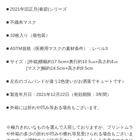
■ 2021年旧正月(春節)シリーズ
■ 不織布マスク
■ 10枚入り（個包装）
■ ASTM規格（医療用マスクの素材条件）：レベル3
■ サイズ：[外箱]横幅約17.5cm×奥行約10.5㎝×高さ約4㎝
[マスク]幅約14.5cm×高さ約9.5cm
■ 左右のゴムバンドが違う2色使いがお洒落でキュートです♪
■ 製造年月日：2021年12月22日（有効期限：3年間）
■ 外箱には折れや凹み等ある場合もございます。
※極力きれいなものを選んで入荷しておりますが、プリントムラ
や外箱の多少の折れや凹みや擦れ等見受けられる場合もございま