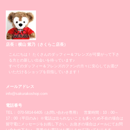
店長：横山 紫乃（さくらこ店長）
こんにちは！ たくさんのダッフィー＆フレンズが可愛がって下さ
る方との新しい出会いを待っています♪
すべてのダッフィー＆フレンズのファンの方々に安心してお選び
いただけるショップを目指していきます！
メールアドレス
info@sakurakoshop.com
電話番号
TEL： 070-5814-6405（お問い合わせ専用） 営業時間：10：00～
17：00（平日のみ）※電話は出られないことも多いため不在の場合は
留守電にメッセージをお残し下さい。お急ぎの場合はメールにてお問
い合わせ下さい。営業のお電話はお断りさせて頂いております。