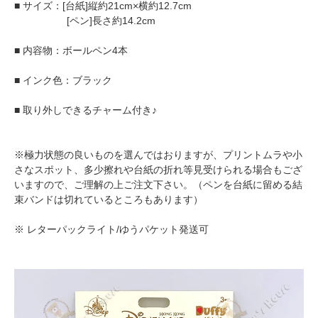
■ サイズ：[台紙]縦約21cm×横約12.7cm
[ペン]長さ約14.2cm
■ 内容物：ボールペン4本
■ インク色：ブラック
■ 取り外しできるチャーム付き♪
※極力状態の良いものを選んではおりますが、プリントムラや小
さなスポット、多少擦れや台紙の折れ等見受けられる場合もござ
いますので、ご理解の上ご注文下さい。（ペンを台紙に留める結
束バンドは切れているところもあります）
※ レターパックライト/ゆうパケット発送可