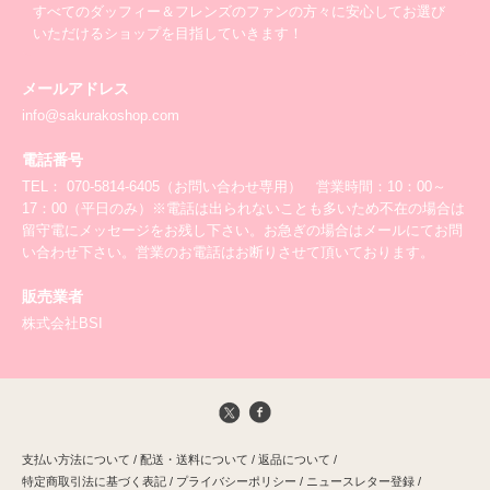
すべてのダッフィー＆フレンズのファンの方々に安心してお選び
いただけるショップを目指していきます！
メールアドレス
info@sakurakoshop.com
電話番号
TEL： 070-5814-6405（お問い合わせ専用） 営業時間：10：00～
17：00（平日のみ）※電話は出られないことも多いため不在の場合は
留守電にメッセージをお残し下さい。お急ぎの場合はメールにてお問
い合わせ下さい。営業のお電話はお断りさせて頂いております。
販売業者
株式会社BSI
支払い方法について
/
配送・送料について
/
返品について
/
特定商取引法に基づく表記
/
プライバシーポリシー
/
ニュースレター登録
/