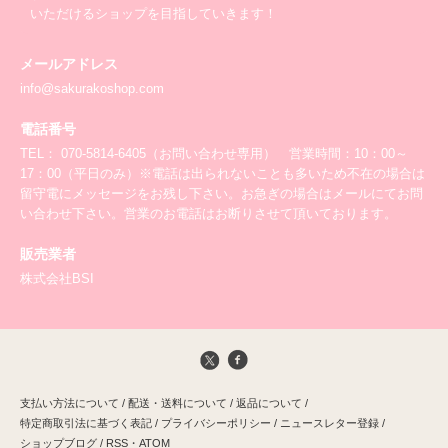
いただけるショップを目指していきます！
メールアドレス
info@sakurakoshop.com
電話番号
TEL： 070-5814-6405（お問い合わせ専用） 営業時間：10：00～
17：00（平日のみ）※電話は出られないことも多いため不在の場合は
留守電にメッセージをお残し下さい。お急ぎの場合はメールにてお問
い合わせ下さい。営業のお電話はお断りさせて頂いております。
販売業者
株式会社BSI
支払い方法について
/
配送・送料について
/
返品について
/
特定商取引法に基づく表記
/
プライバシーポリシー
/
ニュースレター登録
/
ショップブログ
/
RSS
・
ATOM