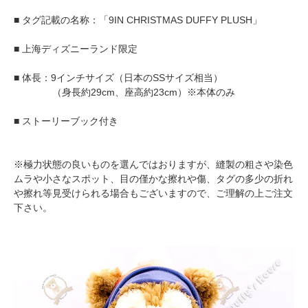
■ タグ記載の名称：「9IN CHRISTMAS DUFFY PLUSH」
■ 上海ディズニーランド限定
■ 体長：9インチサイズ（日本のSSサイズ相当）
（身長約29cm、座高約23cm）※本体のみ
■ ストーリーブック付き
※極力状態の良いものを選んではおりますが、縫製の粗さや染色
ムラや小さなスポット、目の僅かな擦れや傷、タグの多少の折れ
や擦れ等見受けられる場合もございますので、ご理解の上ご注文
下さい。