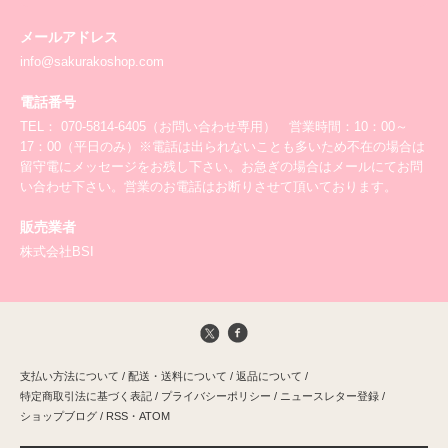
メールアドレス
info@sakurakoshop.com
電話番号
TEL： 070-5814-6405（お問い合わせ専用） 営業時間：10：00～
17：00（平日のみ）※電話は出られないことも多いため不在の場合は
留守電にメッセージをお残し下さい。お急ぎの場合はメールにてお問
い合わせ下さい。営業のお電話はお断りさせて頂いております。
販売業者
株式会社BSI
支払い方法について
/
配送・送料について
/
返品について
/
特定商取引法に基づく表記
/
プライバシーポリシー
/
ニュースレター登録
/
ショップブログ
/
RSS
・
ATOM