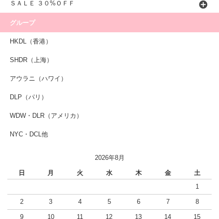
ＳＡＬＥ ３０%ＯＦＦ
グループ
HKDL（香港）
SHDR（上海）
アウラニ（ハワイ）
DLP（パリ）
WDW・DLR（アメリカ）
NYC・DCL他
2026年8月
日
月
火
水
木
金
土
1
2
3
4
5
6
7
8
9
10
11
12
13
14
15