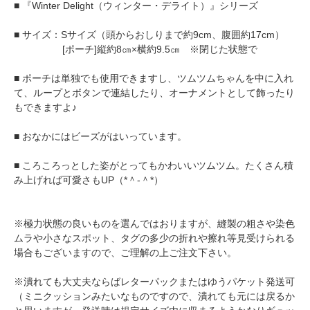
■ 『Winter Delight（ウィンター・デライト）』シリーズ
■ サイズ：Sサイズ（頭からおしりまで約9cm、腹囲約17cm）
[ポーチ]縦約8㎝×横約9.5㎝ ※閉じた状態で
■ ポーチは単独でも使用できますし、ツムツムちゃんを中に入れ
て、ループとボタンで連結したり、オーナメントとして飾ったり
もできますよ♪
■ おなかにはビーズがはいっています。
■ ころころっとした姿がとってもかわいいツムツム。たくさん積
み上げれば可愛さもUP（*＾-＾*）
※極力状態の良いものを選んではおりますが、縫製の粗さや染色
ムラや小さなスポット、タグの多少の折れや擦れ等見受けられる
場合もございますので、ご理解の上ご注文下さい。
※潰れても大丈夫ならばレターパックまたはゆうパケット発送可
（ミニクッションみたいなものですので、潰れても元には戻るか