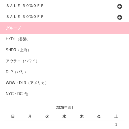
ＳＡＬＥ ５０%ＯＦＦ
ＳＡＬＥ ３０%ＯＦＦ
グループ
HKDL（香港）
SHDR（上海）
アウラニ（ハワイ）
DLP（パリ）
WDW・DLR（アメリカ）
NYC・DCL他
2026年8月
日
月
火
水
木
金
土
1