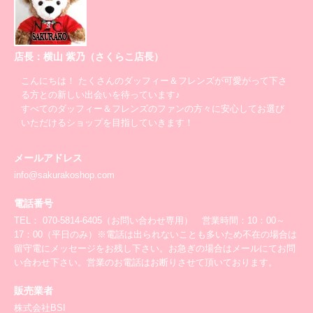
店長：横山 紫乃（さくらこ店長）
こんにちは！ たくさんのダッフィー＆フレンズが可愛がって下さ
る方との新しい出会いを待っています♪
すべてのダッフィー＆フレンズのファンの方々に安心してお選び
いただけるショップを目指していきます！
メールアドレス
info@sakurakoshop.com
電話番号
TEL： 070-5814-6405（お問い合わせ専用） 営業時間：10：00～
17：00（平日のみ）※電話は出られないことも多いため不在の場合は
留守電にメッセージをお残し下さい。お急ぎの場合はメールにてお問
い合わせ下さい。営業のお電話はお断りさせて頂いております。
販売業者
株式会社BSI