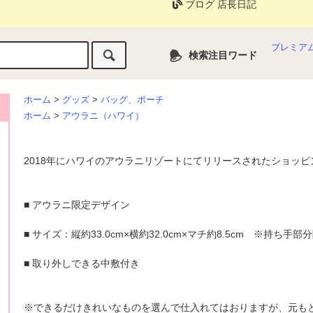
ブログ 店長日記
プレミア
検索注目ワード
ホーム
>
グッズ
>
バッグ、ポーチ
ホーム
>
アウラニ（ハワイ）
2018年にハワイのアウラニリゾートにてリリースされたショッ
■ アウラニ限定デザイン
■ サイズ：縦約33.0cm×横約32.0cm×マチ約8.5cm ※持ち手部
■ 取り外しできる中敷付き
※できるだけきれいなものを選んで仕入れてはおりますが、元も