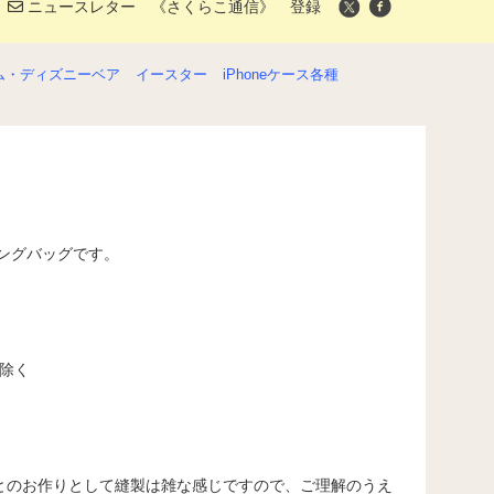
ニュースレター 《さくらこ通信》 登録
ム・ディズニーベア
イースター
iPhoneケース各種
ピングバッグです。
分除く
とのお作りとして縫製は雑な感じですので、ご理解のうえ