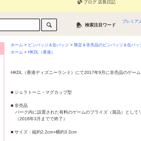
ブログ 店長日記
プレミア
検索注目ワード
ホーム
>
ピンバッジ＆缶バッジ
>
限定＆非売品のピンバッジ＆缶バッ
ホーム
>
HKDL（香港）
HKDL（香港ディズニーランド）にて2017年9月に非売品のゲ
■ ジェラトーニ・マグカップ型
■ 非売品
パーク内に設置された有料のゲームのプライズ（賞品）として
（2018年3月までで終了）
■ サイズ：縦約2.2cm×横約3.2cm