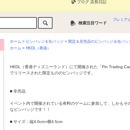
ブログ 店長日記
プレミア
検索注目ワード
ホーム
>
ピンバッジ＆缶バッジ
>
限定＆非売品のピンバッジ＆缶バッ
ホーム
>
HKDL（香港）
HKDL（香港ディズニーランド）にて開催された「Pin Trading Car
でリリースされた限定もののピンバッジです。
■ 非売品
イベント内で開催されている有料のゲームに参加して、しかもそ
なピンバッジです！！
■ サイズ：縦4.0cm×横4.5cm