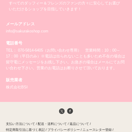
すべてのダッフィー＆フレンズのファンの方々に安心してお選び
いただけるショップを目指していきます！
メールアドレス
info@sakurakoshop.com
電話番号
TEL： 070-5814-6405（お問い合わせ専用） 営業時間：10：00～
17：00（平日のみ）※電話は出られないことも多いため不在の場合は
留守電にメッセージをお残し下さい。お急ぎの場合はメールにてお問
い合わせ下さい。営業のお電話はお断りさせて頂いております。
販売業者
株式会社BSI
支払い方法について
/
配送・送料について
/
返品について
/
特定商取引法に基づく表記
/
プライバシーポリシー
/
ニュースレター登録
/