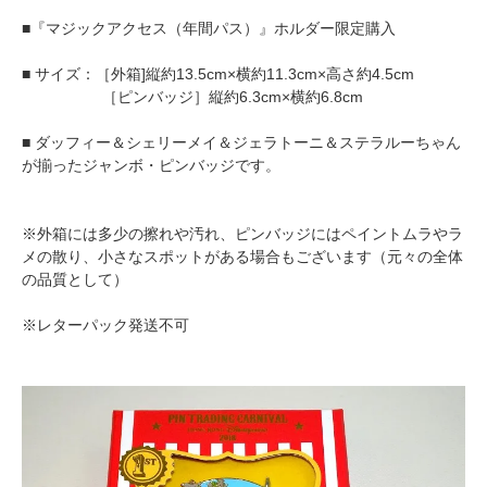
■『マジックアクセス（年間パス）』ホルダー限定購入
■ サイズ：［外箱]縦約13.5cm×横約11.3cm×高さ約4.5cm
［ピンバッジ］縦約6.3cm×横約6.8cm
■ ダッフィー＆シェリーメイ＆ジェラトーニ＆ステラルーちゃん
が揃ったジャンボ・ピンバッジです。
※外箱には多少の擦れや汚れ、ピンバッジにはペイントムラやラ
メの散り、小さなスポットがある場合もございます（元々の全体
の品質として）
※レターパック発送不可