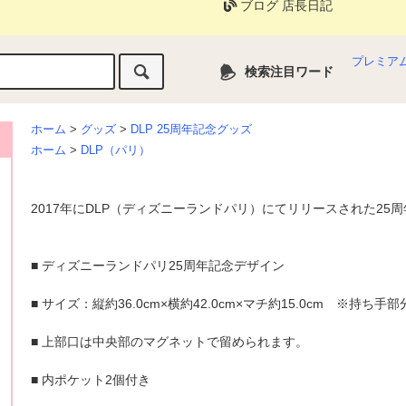
ブログ 店長日記
プレミア
検索注目ワード
ホーム
>
グッズ
>
DLP 25周年記念グッズ
ホーム
>
DLP（パリ）
2017年にDLP（ディズニーランドパリ）にてリリースされた25
■ ディズニーランドパリ25周年記念デザイン
■ サイズ：縦約36.0cm×横約42.0cm×マチ約15.0cm ※持ち手
■ 上部口は中央部のマグネットで留められます。
■ 内ポケット2個付き