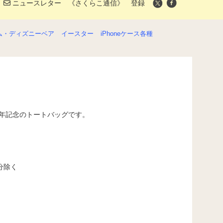
ニュースレター 《さくらこ通信》 登録
ム・ディズニーベア
イースター
iPhoneケース各種
周年記念のトートバッグです。
部分除く