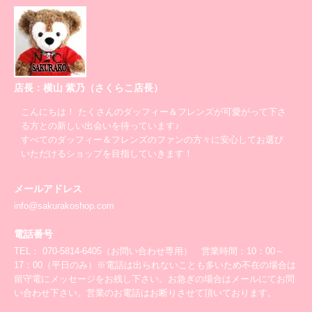
店長：横山 紫乃（さくらこ店長）
こんにちは！ たくさんのダッフィー＆フレンズが可愛がって下さ
る方との新しい出会いを待っています♪
すべてのダッフィー＆フレンズのファンの方々に安心してお選び
いただけるショップを目指していきます！
メールアドレス
info@sakurakoshop.com
電話番号
TEL： 070-5814-6405（お問い合わせ専用） 営業時間：10：00～
17：00（平日のみ）※電話は出られないことも多いため不在の場合は
留守電にメッセージをお残し下さい。お急ぎの場合はメールにてお問
い合わせ下さい。営業のお電話はお断りさせて頂いております。