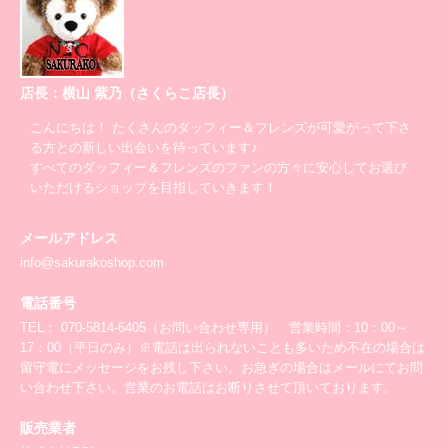
店長：横山 紫乃（さくらこ店長）
こんにちは！ たくさんのダッフィー＆フレンズが可愛がって下さ
る方との新しい出会いを待っています♪
すべてのダッフィー＆フレンズのファンの方々に安心してお選び
いただけるショップを目指していきます！
メールアドレス
info@sakurakoshop.com
電話番号
TEL： 070-5814-6405（お問い合わせ専用） 営業時間：10：00～
17：00（平日のみ）※電話は出られないことも多いため不在の場合は
留守電にメッセージをお残し下さい。お急ぎの場合はメールにてお問
い合わせ下さい。営業のお電話はお断りさせて頂いております。
販売業者