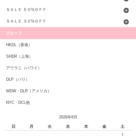
ＳＡＬＥ ５０%ＯＦＦ
ＳＡＬＥ ３０%ＯＦＦ
グループ
HKDL（香港）
SHDR（上海）
アウラニ（ハワイ）
DLP（パリ）
WDW・DLR（アメリカ）
NYC・DCL他
2026年8月
日
月
火
水
木
金
土
1