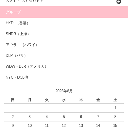
ＳＡＬＥ ３０%ＯＦＦ
グループ
HKDL（香港）
SHDR（上海）
アウラニ（ハワイ）
DLP（パリ）
WDW・DLR（アメリカ）
NYC・DCL他
2026年8月
日
月
火
水
木
金
土
1
2
3
4
5
6
7
8
9
10
11
12
13
14
15