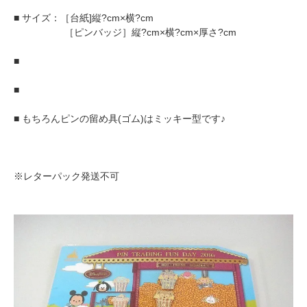
■ サイズ：［台紙]縦?cm×横?cm
［ピンバッジ］縦?cm×横?cm×厚さ?cm
■
■
■ もちろんピンの留め具(ゴム)はミッキー型です♪
※レターパック発送不可