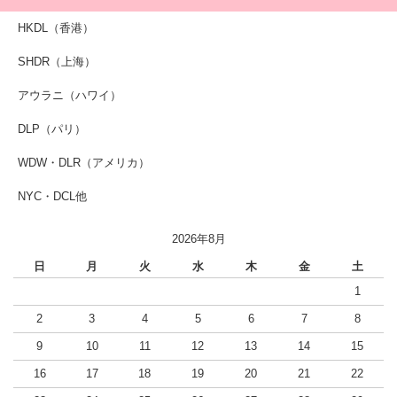
HKDL（香港）
SHDR（上海）
アウラニ（ハワイ）
DLP（パリ）
WDW・DLR（アメリカ）
NYC・DCL他
2026年8月
日
月
火
水
木
金
土
1
2
3
4
5
6
7
8
9
10
11
12
13
14
15
16
17
18
19
20
21
22