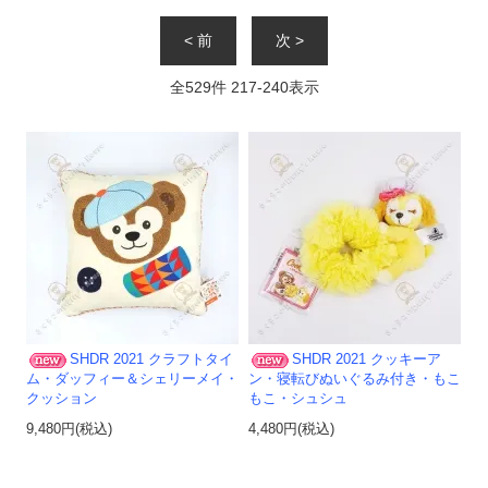
< 前
次 >
全
529
件
217
-
240
表示
SHDR 2021 クラフトタイ
SHDR 2021 クッキーア
ム・ダッフィー＆シェリーメイ・
ン・寝転びぬいぐるみ付き・もこ
クッション
もこ・シュシュ
9,480円(税込)
4,480円(税込)