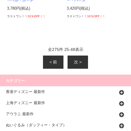
ーベル・ポーチ
ー・パース
3,780円(税込)
3,420円(税込)
ラストワン！！
10％OFF！！
ラストワン！！
10％OFF！！
全
275
件
25
-
48
表示
< 前
次 >
カテゴリー
香港ディズニー 最新作
上海ディズニー 最新作
アウラニ 最新作
ぬいぐるみ（ダッフィー・タイプ）