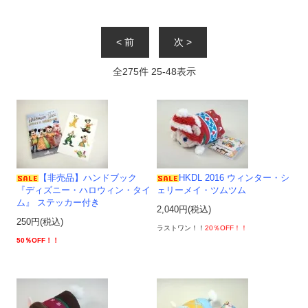
< 前
次 >
全
275
件
25
-
48
表示
【非売品】ハンドブック
HKDL 2016 ウィンター・シ
『ディズニー・ハロウィン・タイ
ェリーメイ・ツムツム
ム』 ステッカー付き
2,040円(税込)
250円(税込)
ラストワン！！
20％OFF！！
50％OFF！！