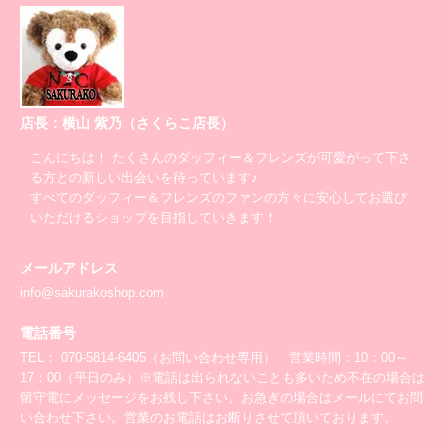
店長：横山 紫乃（さくらこ店長）
こんにちは！ たくさんのダッフィー＆フレンズが可愛がって下さ
る方との新しい出会いを待っています♪
すべてのダッフィー＆フレンズのファンの方々に安心してお選び
いただけるショップを目指していきます！
メールアドレス
info@sakurakoshop.com
電話番号
TEL： 070-5814-6405（お問い合わせ専用） 営業時間：10：00～
17：00（平日のみ）※電話は出られないことも多いため不在の場合は
留守電にメッセージをお残し下さい。お急ぎの場合はメールにてお問
い合わせ下さい。営業のお電話はお断りさせて頂いております。