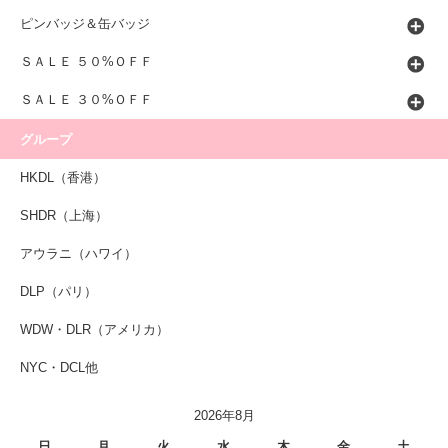
ピンバッジ＆缶バッジ
ＳＡＬＥ ５０%ＯＦＦ
ＳＡＬＥ ３０%ＯＦＦ
グループ
HKDL（香港）
SHDR（上海）
アウラニ（ハワイ）
DLP（パリ）
WDW・DLR（アメリカ）
NYC・DCL他
2026年8月
日
月
火
水
木
金
土