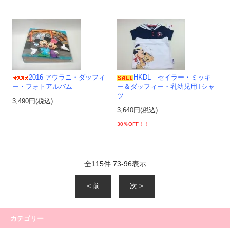
2016 アウラニ・ダッフィ
HKDL セイラー・ミッキ
ー・フォトアルバム
ー＆ダッフィー・乳幼児用Tシャ
ツ
3,490円(税込)
3,640円(税込)
30％OFF！！
全
115
件
73
-
96
表示
< 前
次 >
カテゴリー