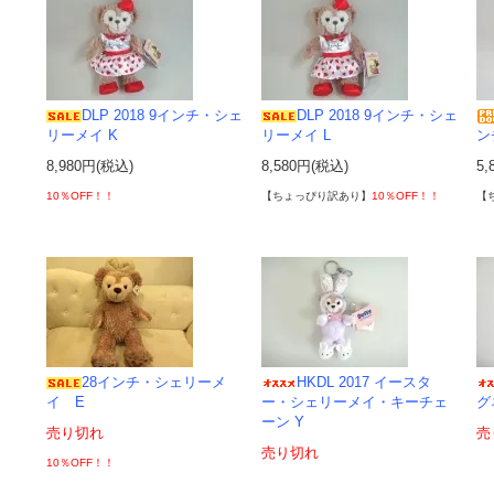
DLP 2018 9インチ・シェ
DLP 2018 9インチ・シェ
リーメイ K
リーメイ L
ン
8,980円(税込)
8,580円(税込)
5,
10％OFF！！
【ちょっぴり訳あり】
10％OFF！！
【
28インチ・シェリーメ
HKDL 2017 イースタ
イ E
ー・シェリーメイ・キーチェ
グ
ーン Y
売り切れ
売
売り切れ
10％OFF！！